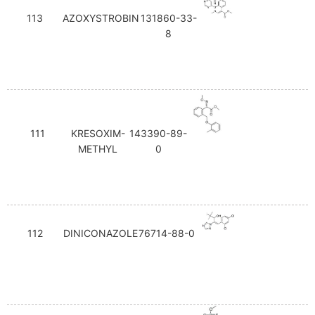
113
AZOXYSTROBIN
131860-33-
8
111
KRESOXIM-
143390-89-
METHYL
0
112
DINICONAZOLE
76714-88-0