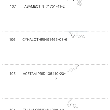
107
ABAMECTIN
71751-41-2
106
CYHALOTHRIN
91465-08-6
105
ACETAMIPRID
135410-20-
7
104
THIACLOPRID
111988-49-