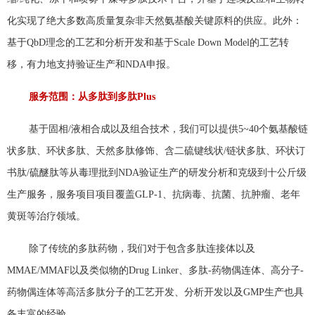
化实现了绝大多数高质量复杂非天然氨基酸关键原料的供应。此外：
基于QbD理念的工艺和分析开发和基于Scale Down Model的工艺转
移，有力地支持验证生产和NDA申报。
服务范围：从多肽到多肽Plus
基于固相/液相合成以及组合技术，我们可以提供5~40个氨基酸链
状多肽、环状多肽、天然多肽修饰、含二硫键线状/链状多肽、环状订
书肽/硫醚肽等从毒理批到NDA验证生产的研发分析和克级到十公斤级
生产服务，服务项目项目覆盖GLP-1、抗病毒、抗菌、抗肿瘤、老年
黄斑等治疗领域。
除了传统的多肽药物，我们对于包含多肽连接体以及
MMAE/MMAF以及类似物的Drug Linker、多肽-药物偶连体、高分子-
药物偶连体等高活多肽分子的工艺开发、分析开发以及GMP生产也具
备丰富的经验。