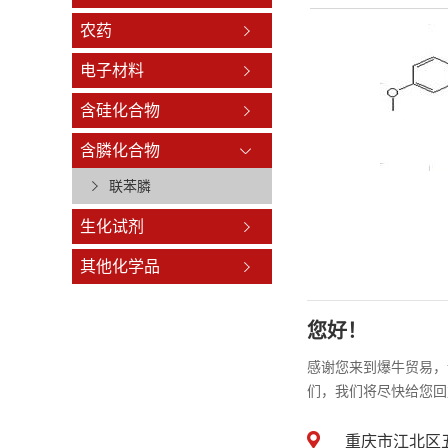
农药
电子材料
含硅化合物
含膦化合物
联苯膦
生化试剂
其他化学品
您好！
感谢您来到爆牛贸易，
们，我们将尽快给您回
重庆市江北区