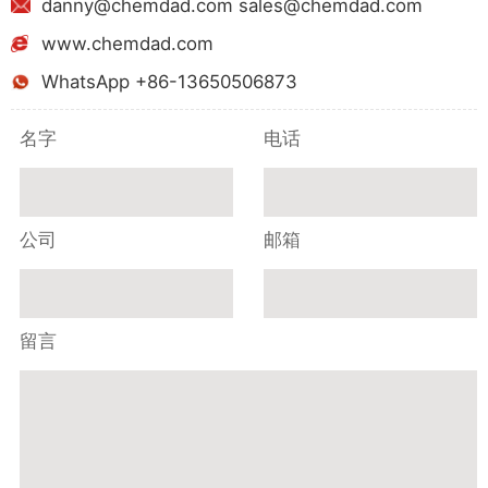
danny@chemdad.com sales@chemdad.com
www.chemdad.com
WhatsApp +86-13650506873
名字
电话
公司
邮箱
留言