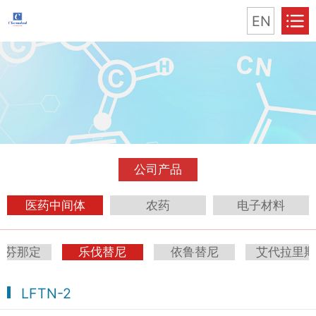
EN
公司产品
医药中间体
农药
电子材料
索芬那定
乐伐替尼
依鲁替尼
艾代拉里
LFTN-2