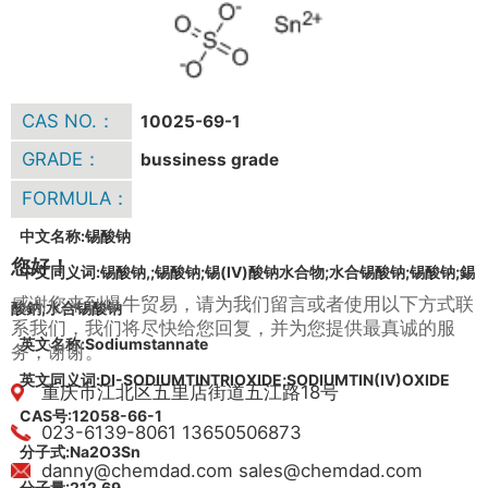
CAS NO.：
10025-69-1
GRADE：
bussiness grade
FORMULA：
中文名称:锡酸钠
您好！
中文同义词:锡酸钠,;锡酸钠;锡(IV)酸钠水合物;水合锡酸钠;锡酸钠;錫
感谢您来到爆牛贸易，请为我们留言或者使用以下方式联
酸鈉;水合锡酸钠
系我们，我们将尽快给您回复，并为您提供最真诚的服
英文名称:Sodiumstannate
务，谢谢。
英文同义词:DI-SODIUMTINTRIOXIDE;SODIUMTIN(IV)OXIDE
重庆市江北区五里店街道五江路18号
CAS号:12058-66-1
023-6139-8061 13650506873
分子式:Na2O3Sn
danny@chemdad.com sales@chemdad.com
分子量:212.69