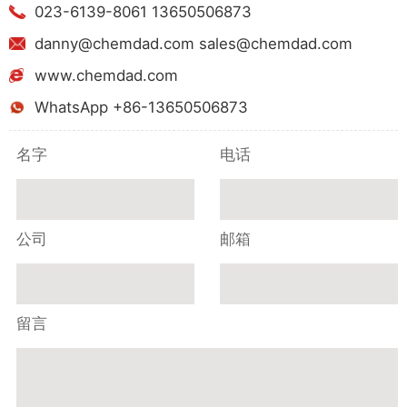
023-6139-8061 13650506873
danny@chemdad.com sales@chemdad.com
www.chemdad.com
WhatsApp +86-13650506873
名字
电话
公司
邮箱
留言