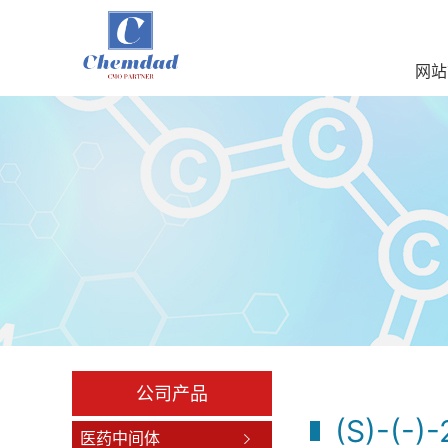
网站
公司产品
(S)-(-)-
医药中间体